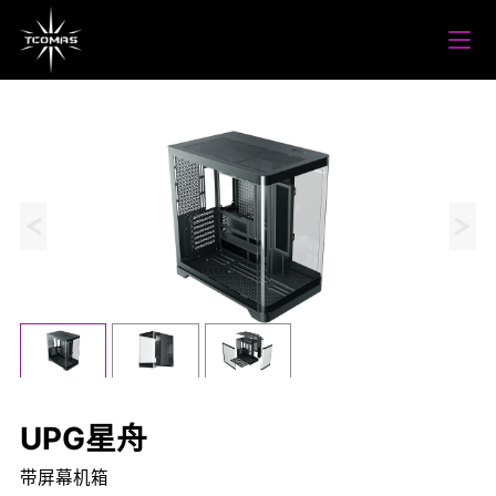
UPG星舟
带屏幕机箱