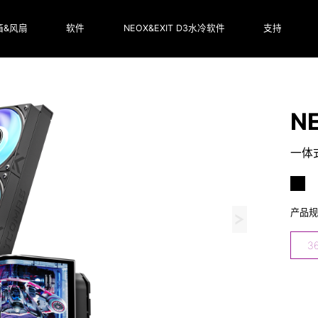
箱&风扇
软件
NEOX&EXIT D3水冷软件
支持
N
一体
产品
3