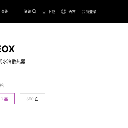
查询
资讯
下载
语言
会员登录
EOX
式水冷散热器
规格
60 黑
360 白