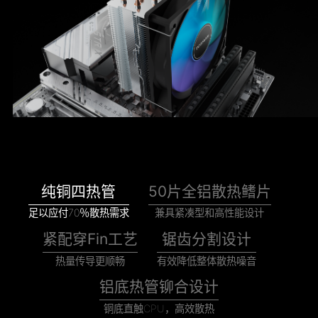
纯铜四热管
50片全铝散热鳍片
足以应付70％散热需求
兼具紧凑型和高性能设计
紧配穿Fin工艺
锯齿分割设计
热量传导更顺畅
有效降低整体散热噪音
铝底热管铆合设计
铜底直触CPU，高效散热